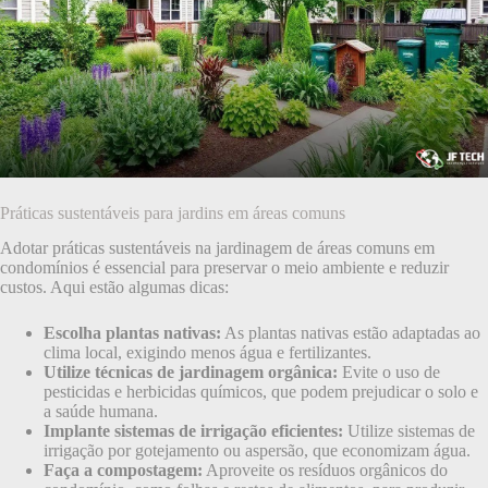
Práticas sustentáveis para jardins em áreas comuns
Adotar práticas sustentáveis na jardinagem de áreas comuns em
condomínios é essencial para preservar o meio ambiente e reduzir
custos. Aqui estão algumas dicas:
Escolha plantas nativas:
As plantas nativas estão adaptadas ao
clima local, exigindo menos água e fertilizantes.
Utilize técnicas de jardinagem orgânica:
Evite o uso de
pesticidas e herbicidas químicos, que podem prejudicar o solo e
a saúde humana.
Implante sistemas de irrigação eficientes:
Utilize sistemas de
irrigação por gotejamento ou aspersão, que economizam água.
Faça a compostagem:
Aproveite os resíduos orgânicos do