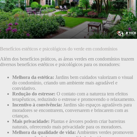
Benefícios estéticos e psicológicos do verde em condomínios
Além dos benefícios práticos, as áreas verdes em condomínios trazem
diversos benefícios estéticos e psicológicos para os moradores:
Melhora da estética:
Jardins bem cuidados valorizam o visual
do condomínio, criando um ambiente mais agradável e
convidativo.
Redução do estresse:
O contato com a natureza tem efeitos
terapêuticos, reduzindo o estresse e promovendo o relaxamento.
Incentivo à convivência:
Jardins são espaços agradáveis para
moradores se encontrarem, conversarem e brincarem com as
crianças.
Mais privacidade:
Plantas e árvores podem criar barreiras
naturais, oferecendo mais privacidade para os moradores.
Melhora da qualidade de vida:
Ambientes verdes promovem