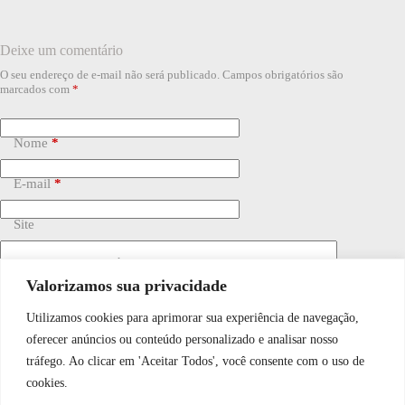
Deixe um comentário
O seu endereço de e-mail não será publicado.
Campos obrigatórios são
marcados com
*
Nome
*
E-mail
*
Site
Adicionar comentário
*
Valorizamos sua privacidade
Utilizamos cookies para aprimorar sua experiência de navegação,
WhatsApp JF Tech
oferecer anúncios ou conteúdo personalizado e analisar nosso
tráfego. Ao clicar em 'Aceitar Todos', você consente com o uso de
cookies.