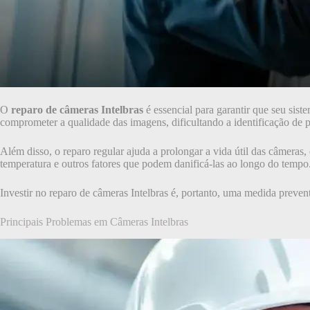
O
reparo de câmeras Intelbras
é essencial para garantir que seu si
comprometer a qualidade das imagens, dificultando a identificação de p
Além disso, o reparo regular ajuda a prolongar a vida útil das câmeras
temperatura e outros fatores que podem danificá-las ao longo do tempo
Investir no reparo de câmeras Intelbras é, portanto, uma medida prevent
Principais Problemas em Câmeras Intelbras