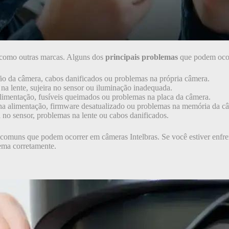
s como outras marcas. Alguns dos
principais problemas
que podem ocor
o da câmera, cabos danificados ou problemas na própria câmera.
na lente, sujeira no sensor ou iluminação inadequada.
limentação, fusíveis queimados ou problemas na placa da câmera.
na alimentação, firmware desatualizado ou problemas na memória da c
 no sensor, problemas na lente ou cabos danificados.
s comuns que podem ocorrer em câmeras Intelbras. Se você estiver enf
lema corretamente.