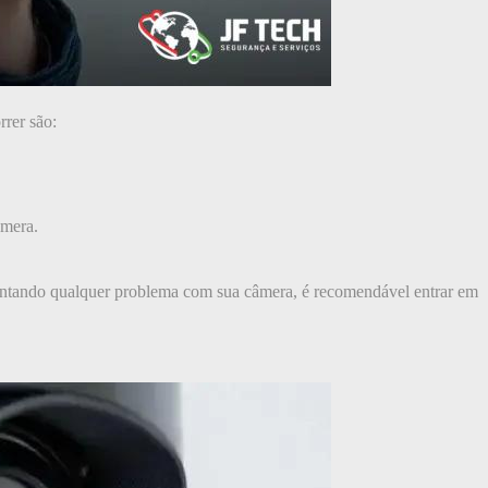
rer são:
âmera.
rentando qualquer problema com sua câmera, é recomendável entrar em