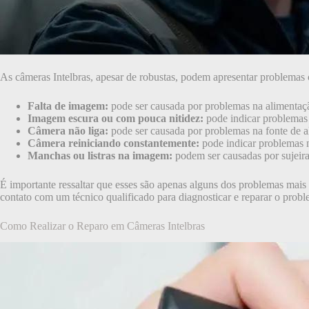
As câmeras Intelbras, apesar de robustas, podem apresentar problema
Falta de imagem:
pode ser causada por problemas na alimentaçã
Imagem escura ou com pouca nitidez:
pode indicar problemas 
Câmera não liga:
pode ser causada por problemas na fonte de a
Câmera reiniciando constantemente:
pode indicar problemas 
Manchas ou listras na imagem:
podem ser causadas por sujeira
É importante ressaltar que esses são apenas alguns dos problemas mai
contato com um técnico qualificado para diagnosticar e reparar o prob
Como Realizar o Reparo em Câmeras Intelbras