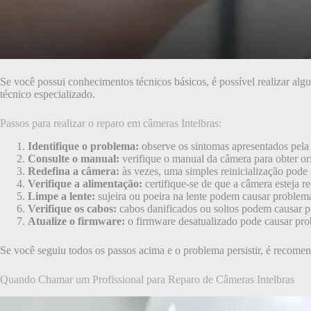
Se você possui conhecimentos técnicos básicos, é possível realizar alg
técnico especializado.
Passos para realizar o reparo em câmeras Intelbras:
Identifique o problema:
observe os sintomas apresentados pela c
Consulte o manual:
verifique o manual da câmera para obter ori
Redefina a câmera:
às vezes, uma simples reinicialização pode 
Verifique a alimentação:
certifique-se de que a câmera esteja r
Limpe a lente:
sujeira ou poeira na lente podem causar proble
Verifique os cabos:
cabos danificados ou soltos podem causar pr
Atualize o firmware:
o firmware desatualizado pode causar probl
Se você seguiu todos os passos acima e o problema persistir, é recomen
Quando Chamar um Profissional para Reparo de Câmeras Intelbras