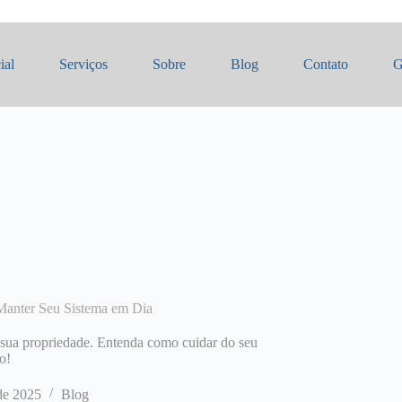
ial
Serviços
Sobre
Blog
Contato
G
 Manter Seu Sistema em Dia
a sua propriedade. Entenda como cuidar do seu
o!
de 2025
Blog