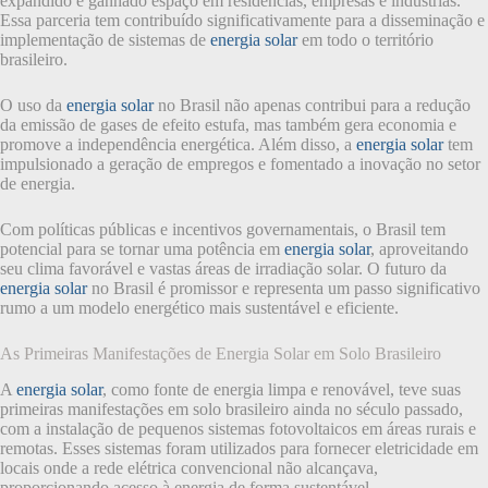
expandido e ganhado espaço em residências, empresas e indústrias.
Essa parceria tem contribuído significativamente para a disseminação e
implementação de sistemas de
energia solar
em todo o território
brasileiro.
O uso da
energia solar
no Brasil não apenas contribui para a redução
da emissão de gases de efeito estufa, mas também gera economia e
promove a independência energética. Além disso, a
energia solar
tem
impulsionado a geração de empregos e fomentado a inovação no setor
de energia.
Com políticas públicas e incentivos governamentais, o Brasil tem
potencial para se tornar uma potência em
energia solar
, aproveitando
seu clima favorável e vastas áreas de irradiação solar. O futuro da
energia solar
no Brasil é promissor e representa um passo significativo
rumo a um modelo energético mais sustentável e eficiente.
As Primeiras Manifestações de Energia Solar em Solo Brasileiro
A
energia solar
, como fonte de energia limpa e renovável, teve suas
primeiras manifestações em solo brasileiro ainda no século passado,
com a instalação de pequenos sistemas fotovoltaicos em áreas rurais e
remotas. Esses sistemas foram utilizados para fornecer eletricidade em
locais onde a rede elétrica convencional não alcançava,
proporcionando acesso à energia de forma sustentável.