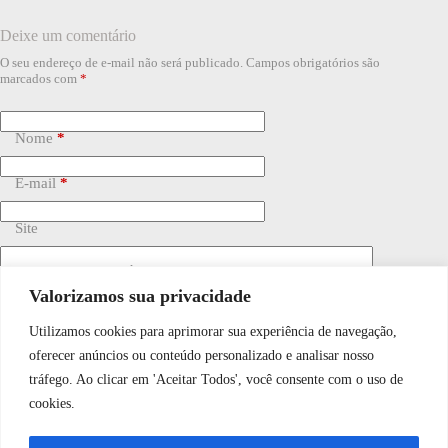
Deixe um comentário
O seu endereço de e-mail não será publicado.
Campos obrigatórios são
marcados com
*
Nome
*
E-mail
*
Site
Adicionar comentário
*
Valorizamos sua privacidade
Utilizamos cookies para aprimorar sua experiência de navegação,
WhatsApp JF Tech
oferecer anúncios ou conteúdo personalizado e analisar nosso
tráfego. Ao clicar em 'Aceitar Todos', você consente com o uso de
cookies.
Vamos conversar e descobrir como
Salvar meu nome, e-mail e site neste navegador para a