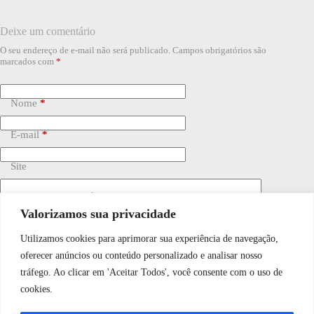
Deixe um comentário
O seu endereço de e-mail não será publicado.
Campos obrigatórios são
marcados com
*
Nome
*
E-mail
*
Site
Adicionar comentário
*
Valorizamos sua privacidade
Utilizamos cookies para aprimorar sua experiência de navegação,
WhatsApp JF Tech
oferecer anúncios ou conteúdo personalizado e analisar nosso
tráfego. Ao clicar em 'Aceitar Todos', você consente com o uso de
cookies.
Vamos conversar e descobrir como