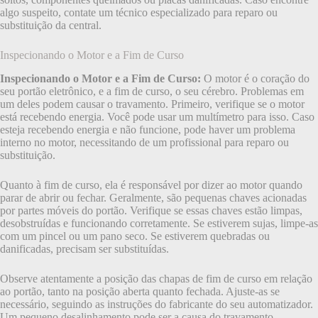
algo suspeito, contate um técnico especializado para reparo ou
substituição da central.
Inspecionando o Motor e a Fim de Curso
Inspecionando o Motor e a Fim de Curso:
O motor é o coração do
seu portão eletrônico, e a fim de curso, o seu cérebro. Problemas em
um deles podem causar o travamento. Primeiro, verifique se o motor
está recebendo energia. Você pode usar um multímetro para isso. Caso
esteja recebendo energia e não funcione, pode haver um problema
interno no motor, necessitando de um profissional para reparo ou
substituição.
Quanto à fim de curso, ela é responsável por dizer ao motor quando
parar de abrir ou fechar. Geralmente, são pequenas chaves acionadas
por partes móveis do portão. Verifique se essas chaves estão limpas,
desobstruídas e funcionando corretamente. Se estiverem sujas, limpe-as
com um pincel ou um pano seco. Se estiverem quebradas ou
danificadas, precisam ser substituídas.
Observe atentamente a posição das chapas de fim de curso em relação
ao portão, tanto na posição aberta quanto fechada. Ajuste-as se
necessário, seguindo as instruções do fabricante do seu automatizador.
Um pequeno desalinhamento pode ser a causa do travamento.