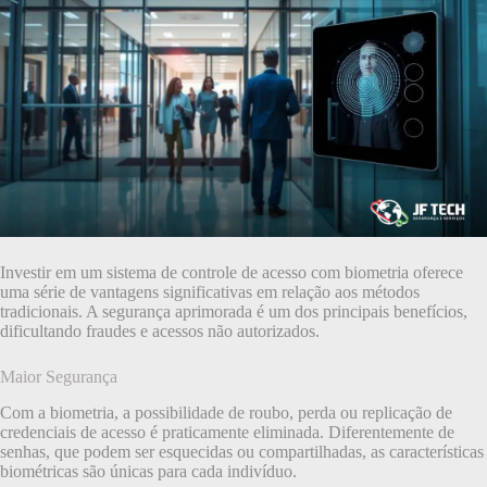
Investir em um sistema de controle de acesso com biometria oferece
uma série de vantagens significativas em relação aos métodos
tradicionais. A segurança aprimorada é um dos principais benefícios,
dificultando fraudes e acessos não autorizados.
Maior Segurança
Com a biometria, a possibilidade de roubo, perda ou replicação de
credenciais de acesso é praticamente eliminada. Diferentemente de
senhas, que podem ser esquecidas ou compartilhadas, as características
biométricas são únicas para cada indivíduo.