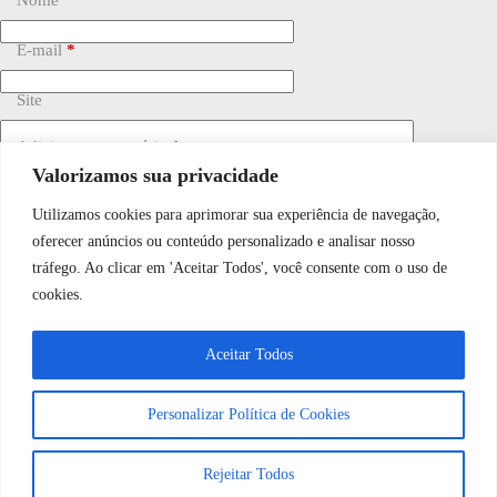
E-mail
*
Site
Adicionar comentário
*
Valorizamos sua privacidade
Utilizamos cookies para aprimorar sua experiência de navegação,
WhatsApp JF Tech
oferecer anúncios ou conteúdo personalizado e analisar nosso
tráfego. Ao clicar em 'Aceitar Todos', você consente com o uso de
cookies.
Vamos conversar e descobrir como
Salvar meu nome, e-mail e site neste navegador para a
próxima vez que eu comentar.
Aceitar Todos
podemos ajudá-lo hoje?
Personalizar Política de Cookies
Publicar comentário
Abrir bate-papo
Rejeitar Todos