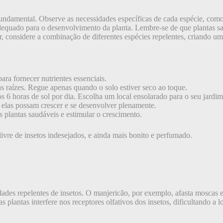
 é fundamental. Observe as necessidades específicas de cada espécie, com
equado para o desenvolvimento da planta. Lembre-se de que plantas sau
r, considere a combinação de diferentes espécies repelentes, criando uma
a fornecer nutrientes essenciais.
s raízes. Regue apenas quando o solo estiver seco ao toque.
s 6 horas de sol por dia. Escolha um local ensolarado para o seu jardim
e elas possam crescer e se desenvolver plenamente.
s plantas saudáveis e estimular o crescimento.
ivre de insetos indesejados, e ainda mais bonito e perfumado.
es repelentes de insetos. O manjericão, por exemplo, afasta moscas e 
s plantas interfere nos receptores olfativos dos insetos, dificultando a 