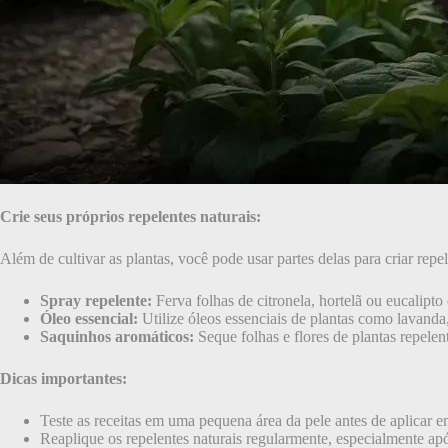
Crie seus próprios repelentes naturais:
Além de cultivar as plantas, você pode usar partes delas para criar repe
Spray repelente:
Ferva folhas de citronela, hortelã ou eucalipto
Óleo essencial:
Utilize óleos essenciais de plantas como lavanda
Saquinhos aromáticos:
Seque folhas e flores de plantas repele
Dicas importantes:
Teste as receitas em uma pequena área da pele antes de aplicar e
Reaplique os repelentes naturais regularmente, especialmente ap