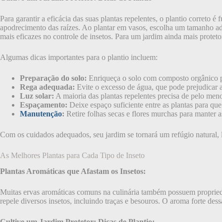
Para garantir a eficácia das suas plantas repelentes, o plantio correto
apodrecimento das raízes. Ao plantar em vasos, escolha um tamanho ad
mais eficazes no controle de insetos. Para um jardim ainda mais proteto
Algumas dicas importantes para o plantio incluem:
Preparação do solo:
Enriqueça o solo com composto orgânico par
Rega adequada:
Evite o excesso de água, que pode prejudicar a
Luz solar:
A maioria das plantas repelentes precisa de pelo meno
Espaçamento:
Deixe espaço suficiente entre as plantas para qu
Manutenção
:
Retire folhas secas e flores murchas para manter a
Com os cuidados adequados, seu jardim se tornará um refúgio natural, l
As Melhores Plantas para Cada Tipo de Inseto
Plantas Aromáticas que Afastam os Insetos:
Muitas ervas aromáticas comuns na culinária também possuem propriedad
repele diversos insetos, incluindo traças e besouros. O aroma forte dessa
Cultive um Jardim Protetor: Dicas de Plantio: