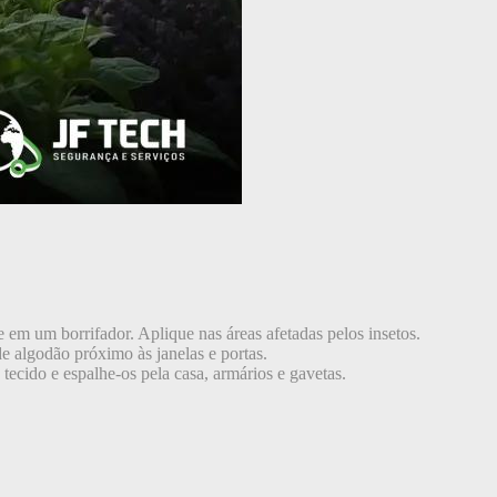
e em um borrifador. Aplique nas áreas afetadas pelos insetos.
e algodão próximo às janelas e portas.
ecido e espalhe-os pela casa, armários e gavetas.