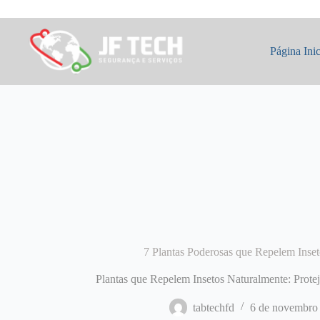
Pular
para
o
conteúdo
Página Inic
7 Plantas Poderosas que Repelem Inse
Plantas que Repelem Insetos Naturalmente: Protej
tabtechfd
6 de novembro