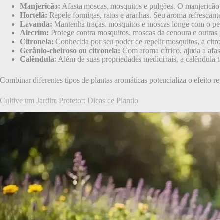
Manjericão:
Afasta moscas, mosquitos e pulgões. O manjericão p
Hortelã:
Repele formigas, ratos e aranhas. Seu aroma refrescan
Lavanda:
Mantenha traças, mosquitos e moscas longe com o per
Alecrim:
Protege contra mosquitos, moscas da cenoura e outras p
Citronela:
Conhecida por seu poder de repelir mosquitos, a citro
Gerânio-cheiroso ou citronela:
Com aroma cítrico, ajuda a afas
Calêndula:
Além de suas propriedades medicinais, a calêndula t
Combinar diferentes tipos de plantas aromáticas potencializa o efeito re
Cultive um Jardim Protetor: Dicas de Plantio