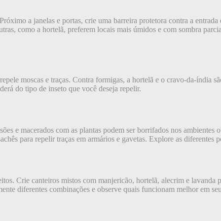
Próximo a janelas e portas, crie uma barreira protetora contra a entrada 
tras, como a hortelã, preferem locais mais úmidos e com sombra parcial
repele moscas e traças. Contra formigas, a hortelã e o cravo-da-índia sã
erá do tipo de inseto que você deseja repelir.
fusões e macerados com as plantas podem ser borrifados nos ambientes o
chês para repelir traças em armários e gavetas. Explore as diferentes po
feitos. Crie canteiros mistos com manjericão, hortelã, alecrim e lavand
rimente diferentes combinações e observe quais funcionam melhor em se