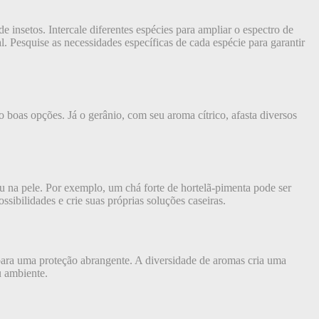
de insetos. Intercale diferentes espécies para ampliar o espectro de
. Pesquise as necessidades específicas de cada espécie para garantir
o boas opções. Já o gerânio, com seu aroma cítrico, afasta diversos
u na pele. Por exemplo, um chá forte de hortelã-pimenta pode ser
ssibilidades e crie suas próprias soluções caseiras.
a para uma proteção abrangente. A diversidade de aromas cria uma
u ambiente.