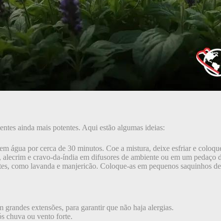
lentes ainda mais potentes. Aqui estão algumas ideias:
 em água por cerca de 30 minutos. Coe a mistura, deixe esfriar e coloqu
, alecrim e cravo-da-índia em difusores de ambiente ou em um pedaço d
ntes, como lavanda e manjericão. Coloque-as em pequenos saquinhos de t
m grandes extensões, para garantir que não haja alergias.
ós chuva ou vento forte.