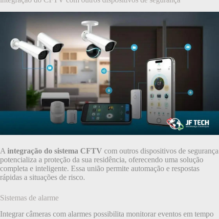
A
integração do sistema CFTV
com outros dispositivos de segurança
potencializa a proteção da sua residência, oferecendo uma solução
completa e inteligente. Essa união permite automação e respostas
rápidas a situações de risco.
Sistemas de alarme
Integrar câmeras com alarmes possibilita monitorar eventos em tempo