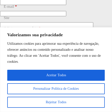
E-mail
*
Site
Adicionar comentário
*
Valorizamos sua privacidade
Utilizamos cookies para aprimorar sua experiência de navegação,
WhatsApp JF Tech
oferecer anúncios ou conteúdo personalizado e analisar nosso
tráfego. Ao clicar em 'Aceitar Todos', você consente com o uso de
cookies.
Vamos conversar e descobrir como
Salvar meu nome, e-mail e site neste navegador para a
próxima vez que eu comentar.
Aceitar Todos
podemos ajudá-lo hoje?
Personalizar Política de Cookies
Publicar comentário
Abrir bate-papo
Rejeitar Todos