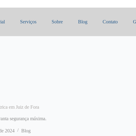
ial
Serviços
Sobre
Blog
Contato
G
trica em Juiz de Fora
garanta segurança máxima.
 de 2024
Blog