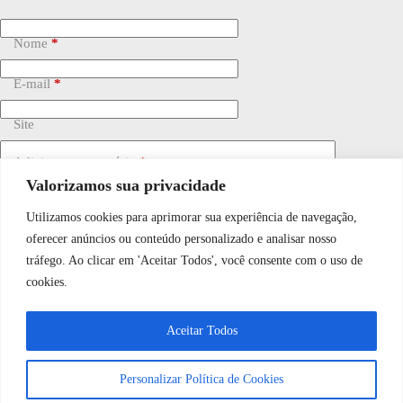
Nome
*
E-mail
*
Site
Adicionar comentário
*
Valorizamos sua privacidade
Utilizamos cookies para aprimorar sua experiência de navegação,
WhatsApp JF Tech
oferecer anúncios ou conteúdo personalizado e analisar nosso
tráfego. Ao clicar em 'Aceitar Todos', você consente com o uso de
cookies.
Vamos conversar e descobrir como
Salvar meu nome, e-mail e site neste navegador para a
próxima vez que eu comentar.
Aceitar Todos
podemos ajudá-lo hoje?
Personalizar Política de Cookies
Publicar comentário