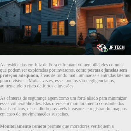
As residências em Juiz de Fora enfrentam vulnerabilidades comuns
que podem ser exploradas por invasores, como
portas e janelas sem
proteção adequada
, áreas de fundo mal iluminadas e entradas laterais
pouco visíveis. Muitas vezes, esses pontos são negligenciados,
aumentando o risco de furtos e invasões.
As câmeras de segurança agem como um forte aliado para minimizar
essas vulnerabilidades. Elas oferecem monitoramento constante dos
locais críticos, dissuadindo possíveis invasores e registrando imagens
em caso de movimentações suspeitas.
Monitoramento remoto
permite que moradores verifiquem a