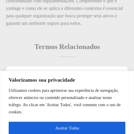
conformidade com regulamentações. Compreender o que é
yardage e como ele se aplica a diferentes contextos é essencial
para qualquer organização que busca proteger seus ativos e
garantir um ambiente seguro para todos.
Termos Relacionados
Termos populares
Valorizamos sua privacidade
Utilizamos cookies para aprimorar sua experiência de navegação,
O que é: Leitor de Impressão Digital de Rede de Segurança
WhatsApp JF Tech
oferecer anúncios ou conteúdo personalizado e analisar nosso
de Rede Biométrica
tráfego. Ao clicar em 'Aceitar Todos', você consente com o uso de
O que é: Jornal de Dados de Controle de Acesso
cookies.
O que é: Urgência no atendimento
Vamos conversar e descobrir como
Aceitar Todos
O que é: controle automatizado
podemos ajudá-lo hoje?