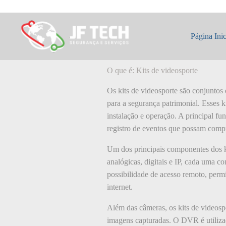
Pular
para
o
O que é: Kits de 
conteúdo
Página Inic
O que é: Kits de videosporte
Os kits de videosporte são conjuntos
para a segurança patrimonial. Esses k
instalação e operação. A principal fu
registro de eventos que possam compr
Um dos principais componentes dos ki
analógicas, digitais e IP, cada uma c
possibilidade de acesso remoto, perm
internet.
Além das câmeras, os kits de videos
imagens capturadas. O DVR é utiliz