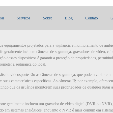
videosporte
ial
Serviços
Sobre
Blog
Contato
G
 de equipamentos projetados para a vigilância e monitoramento de ambi
its geralmente incluem câmeras de segurança, gravadores de vídeo, cabo
nção desses dispositivos é garantir a proteção de propriedades, permitin
ometer a segurança do local.
ts de videosporte são as câmeras de segurança, que podem variar em t
om suas características específicas. As câmeras IP, por exemplo, ofere
itindo que os usuários monitorem suas propriedades de qualquer lugar a
porte geralmente incluem um gravador de vídeo digital (DVR ou NVR),
ado em sistemas analógicos, enquanto o NVR é mais comum em sistemas