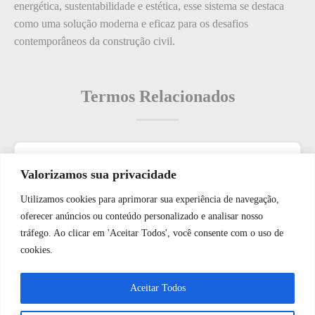
energética, sustentabilidade e estética, esse sistema se destaca
como uma solução moderna e eficaz para os desafios
contemporâneos da construção civil.
Termos Relacionados
Termos populares
Valorizamos sua privacidade
Utilizamos cookies para aprimorar sua experiência de navegação,
O que é: Dupla Verificação
WhatsApp JF Tech
oferecer anúncios ou conteúdo personalizado e analisar nosso
Como: escolher o local ideal para instalar câmeras de
tráfego. Ao clicar em 'Aceitar Todos', você consente com o uso de
segurança em uma casa.
cookies.
O que é: Plano de Gerenciamento de Riscos de Segurança
Vamos conversar e descobrir como
Aceitar Todos
O que é: Oferta de Treinamento em Segurança de Rede
podemos ajudá-lo hoje?
O que é: Regras de Segurança em Tempo Real