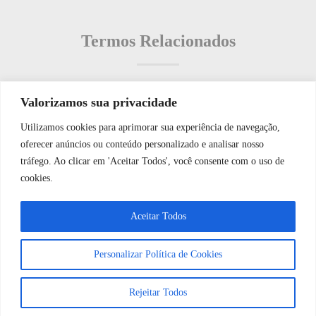
Termos Relacionados
Valorizamos sua privacidade
Termos populares
Utilizamos cookies para aprimorar sua experiência de navegação,
WhatsApp JF Tech
oferecer anúncios ou conteúdo personalizado e analisar nosso
O que é: Unidade de prevenção
tráfego. Ao clicar em 'Aceitar Todos', você consente com o uso de
O que é: Leitor de Impressão Digital de Segurança
cookies.
O que é: Unidade de controle
Vamos conversar e descobrir como
Aceitar Todos
O que é: necessidade de automação
podemos ajudá-lo hoje?
O que é: Controle de Credenciais
Personalizar Política de Cookies
Abrir bate-papo
Rejeitar Todos