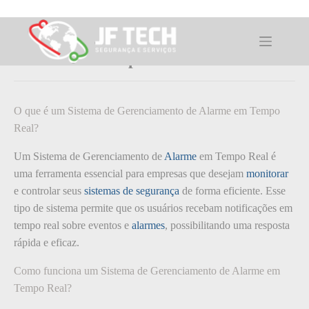
Pular
para
o
O que é: Sistema de Gerenciamento de
conteúdo
Alarme em Tempo Real
O que é um Sistema de Gerenciamento de Alarme em Tempo
Real?
Um Sistema de Gerenciamento de
Alarme
em Tempo Real é
uma ferramenta essencial para empresas que desejam
monitorar
e controlar seus
sistemas de segurança
de forma eficiente. Esse
tipo de sistema permite que os usuários recebam notificações em
tempo real sobre eventos e
alarmes
, possibilitando uma resposta
rápida e eficaz.
Como funciona um Sistema de Gerenciamento de Alarme em
Tempo Real?