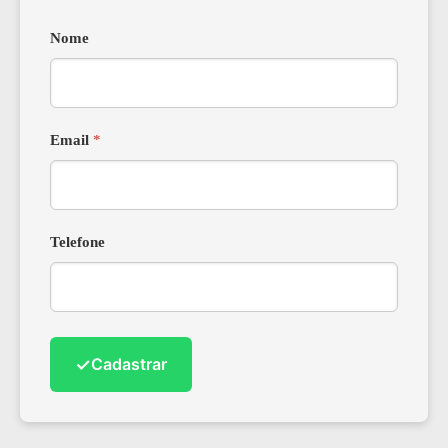
Nome
Email
*
Telefone
✓
Cadastrar