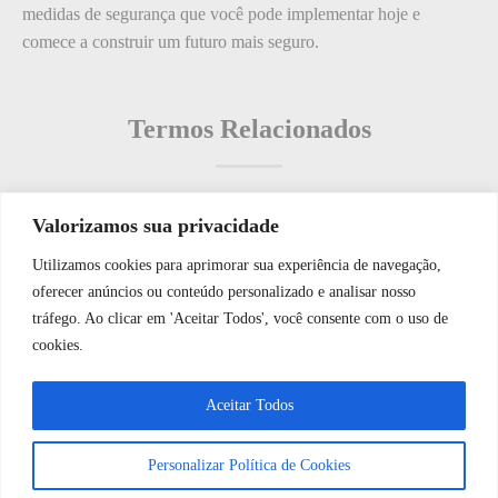
medidas de segurança que você pode implementar hoje e
comece a construir um futuro mais seguro.
Termos Relacionados
Valorizamos sua privacidade
Termos populares
Utilizamos cookies para aprimorar sua experiência de navegação,
WhatsApp JF Tech
oferecer anúncios ou conteúdo personalizado e analisar nosso
O que é: procedimento
tráfego. Ao clicar em 'Aceitar Todos', você consente com o uso de
O que é: Kiosque de Visitantes
cookies.
O que é: Hospedagem de Dados de Controle de Qualidade
Vamos conversar e descobrir como
Aceitar Todos
O que é: Vagas de Carga e Descarga para Fornecedores?
podemos ajudá-lo hoje?
O que é: Manual de Normas do Condomínio?
Personalizar Política de Cookies