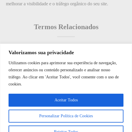
melhorar a visibilidade e o tráfego orgânico do seu site.
Termos Relacionados
Valorizamos sua privacidade
Termos populares
Utilizamos cookies para aprimorar sua experiência de navegação,
WhatsApp JF Tech
oferecer anúncios ou conteúdo personalizado e analisar nosso
O que é: Arrumação de Móveis?
tráfego. Ao clicar em 'Aceitar Todos', você consente com o uso de
O que é: Detecção de Intrusão
cookies.
O que é: soluções em segurança
Vamos conversar e descobrir como
Aceitar Todos
O que é: Comunicação de Emergência
podemos ajudá-lo hoje?
O que é: chamadas de emergência
Personalizar Política de Cookies
Abrir bate-papo
Rejeitar Todos