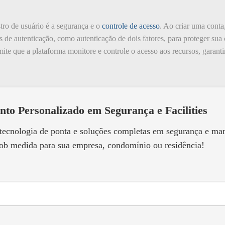
tro de usuário é a segurança e o
controle de acesso
. Ao criar uma conta
is de autenticação, como autenticação de dois fatores, para proteger sua
mite que a plataforma monitore e controle o acesso aos recursos, garant
nto Personalizado em Segurança e Facilities
 tecnologia de ponta e soluções completas em segurança e m
ob medida para sua empresa, condomínio ou residência!