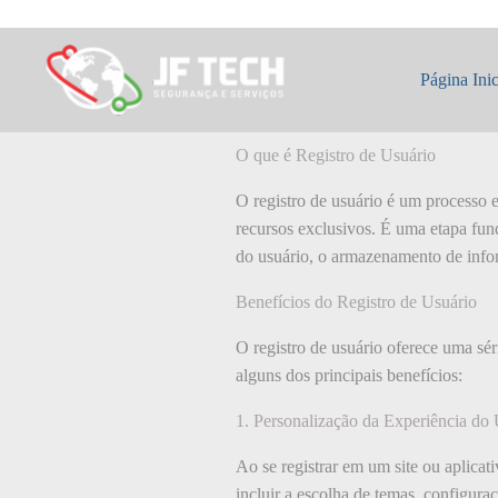
Pular
para
o
O que é: Registr
conteúdo
Página Inic
O que é Registro de Usuário
O registro de usuário é um processo e
recursos exclusivos. É uma etapa fund
do usuário, o armazenamento de infor
Benefícios do Registro de Usuário
O registro de usuário oferece uma sér
alguns dos principais benefícios:
1. Personalização da Experiência do
Ao se registrar em um site ou aplicat
incluir a escolha de temas, configura