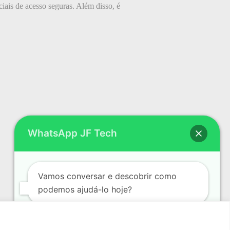
ciais de acesso seguras. Além disso, é
WhatsApp JF Tech
Vamos conversar e descobrir como
podemos ajudá-lo hoje?