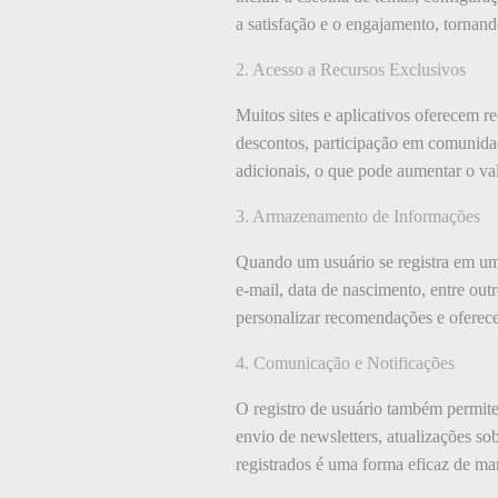
a satisfação e o engajamento, tornand
2. Acesso a Recursos Exclusivos
Muitos sites e aplicativos oferecem r
descontos, participação em comunidade
adicionais, o que pode aumentar o va
3. Armazenamento de Informações
Quando um usuário se registra em um
e-mail, data de nascimento, entre out
personalizar recomendações e oferece
4. Comunicação e Notificações
O registro de usuário também permite
envio de newsletters, atualizações s
registrados é uma forma eficaz de man