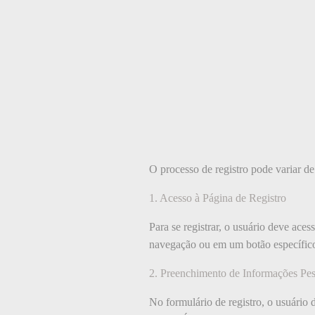
O processo de registro pode variar de
1. Acesso à Página de Registro
Para se registrar, o usuário deve ace
navegação ou em um botão específic
2. Preenchimento de Informações Pes
No formulário de registro, o usuário