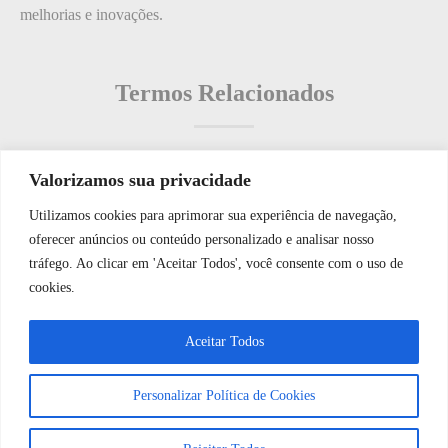
melhorias e inovações.
Termos Relacionados
Valorizamos sua privacidade
Termos populares
Utilizamos cookies para aprimorar sua experiência de navegação,
WhatsApp JF Tech
oferecer anúncios ou conteúdo personalizado e analisar nosso
O que é: Intensidade
tráfego. Ao clicar em 'Aceitar Todos', você consente com o uso de
O que é: Base de Dados de Reparos
cookies.
O que é: Documentação de Acesso Remoto
Vamos conversar e descobrir como
Aceitar Todos
O que é: normas de automação
podemos ajudá-lo hoje?
O que é: notário em segurança
Personalizar Política de Cookies
Abrir bate-papo