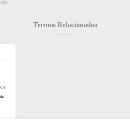
adas.
Termos Relacionados
role
 de