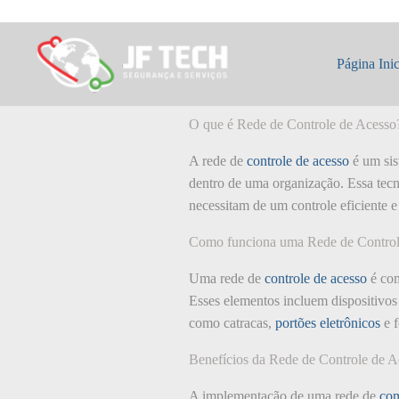
Pular
para
o
O que é: Rede de
conteúdo
Página Inic
O que é Rede de Controle de Acesso
A rede de
controle de acesso
é um sis
dentro de uma organização. Essa tecn
necessitam de um controle eficiente e
Como funciona uma Rede de Control
Uma rede de
controle de acesso
é com
Esses elementos incluem dispositivos 
como catracas,
portões eletrônicos
e f
Benefícios da Rede de Controle de A
A implementação de uma rede de
con