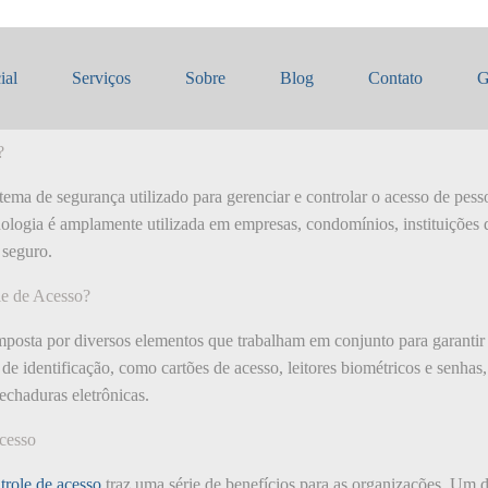
 Controle de Acesso
ial
Serviços
Sobre
Blog
Contato
G
?
tema de segurança utilizado para gerenciar e controlar o acesso de pess
ologia é amplamente utilizada em empresas, condomínios, instituições 
 seguro.
e de Acesso?
posta por diversos elementos que trabalham em conjunto para garantir
de identificação, como cartões de acesso, leitores biométricos e senhas
echaduras eletrônicas.
cesso
trole de acesso
traz uma série de benefícios para as organizações. Um d