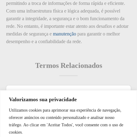
permitindo a troca de informações de forma rápida e eficiente.
Com uma infraestrutura física e lógica adequada, é possível
garantir a integridade, a segurança e o bom funcionamento da
rede. No entanto, é importante estar atento aos desafios e adotar
medidas de segurança e
manutenção
para garantir o melhor
desempenho e a confiabilidade da rede.
Termos Relacionados
Termos populares
Valorizamos sua privacidade
Utilizamos cookies para aprimorar sua experiência de navegação,
O que é: Quotas de Vídeo em Tempo Real de Rede de
WhatsApp JF Tech
oferecer anúncios ou conteúdo personalizado e analisar nosso
Segurança
tráfego. Ao clicar em 'Aceitar Todos', você consente com o uso de
O que é: Jato de Ar Comprimido
cookies.