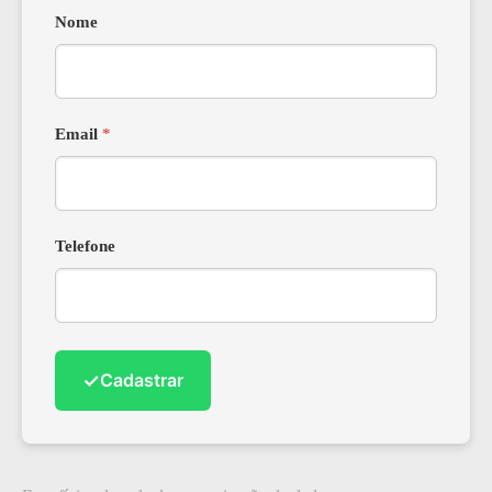
Nome
Email
*
Telefone
✓
Cadastrar