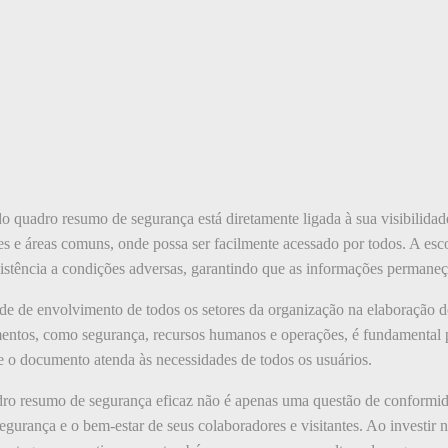
 do quadro resumo de segurança está diretamente ligada à sua visibilida
res e áreas comuns, onde possa ser facilmente acessado por todos. A es
esistência a condições adversas, garantindo que as informações permane
ade de envolvimento de todos os setores da organização na elaboração
mentos, como segurança, recursos humanos e operações, é fundamental p
e o documento atenda às necessidades de todos os usuários.
ro resumo de segurança eficaz não é apenas uma questão de conformi
urança e o bem-estar de seus colaboradores e visitantes. Ao investir 