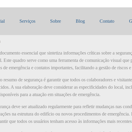
 resumo de segurança
ial
Serviços
Sobre
Blog
Contato
G
a
cumento essencial que sintetiza informações críticas sobre a seguran
rial. Este quadro serve como uma ferramenta de comunicação visual que
 de emergência e contatos importantes, facilitando a gestão de riscos e 
o resumo de segurança é garantir que todos os colaboradores e visitante
dos. A sua elaboração deve considerar as especificidades do local, inclu
isponíveis para a atuação em situações de emergência.
ança deve ser atualizado regularmente para refletir mudanças nas con
erações na estrutura do edifício ou novos procedimentos de emergência.
antir que todos os usuários tenham acesso às informações mais recentes