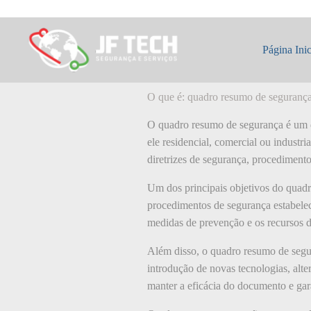
Pular
para
o
O que é: quadro
conteúdo
Página Inic
O que é: quadro resumo de seguranç
O quadro resumo de segurança é um do
ele residencial, comercial ou indust
diretrizes de segurança, procedimentos
Um dos principais objetivos do quadr
procedimentos de segurança estabeleci
medidas de prevenção e os recursos d
Além disso, o quadro resumo de segur
introdução de novas tecnologias, alt
manter a eficácia do documento e gar