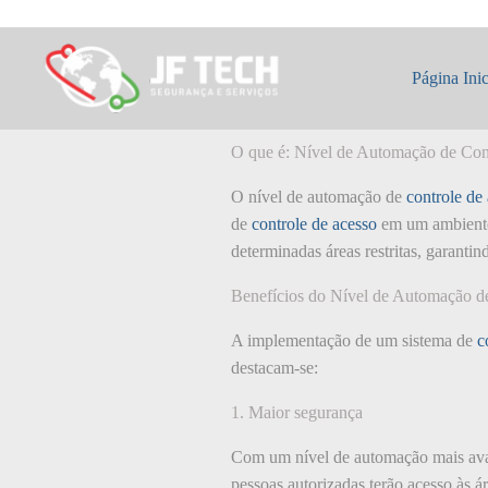
Pular
para
o
O que é: Nível d
conteúdo
Página Inic
O que é: Nível de Automação de Con
O nível de automação de
controle de
de
controle de acesso
em um ambiente 
determinadas áreas restritas, garantin
Benefícios do Nível de Automação d
A implementação de um sistema de
c
destacam-se:
1. Maior segurança
Com um nível de automação mais av
pessoas autorizadas terão acesso às ár