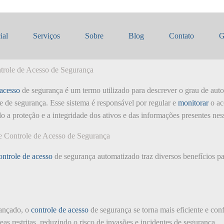
e Automação de Controle de Aces
ial
Serviços
Sobre
Blog
Contato
G
trole de Acesso de Segurança
 acesso
de segurança é um termo utilizado para descrever o grau de aut
de segurança. Esse sistema é responsável por regular e
monitorar
o ac
do a proteção e a integridade dos ativos e das informações presentes ness
e Controle de Acesso de Segurança
ontrole de acesso
de segurança automatizado traz diversos benefícios par
ançado, o
controle de acesso
de segurança se torna mais eficiente e conf
eas restritas, reduzindo o risco de invasões e incidentes de segurança.