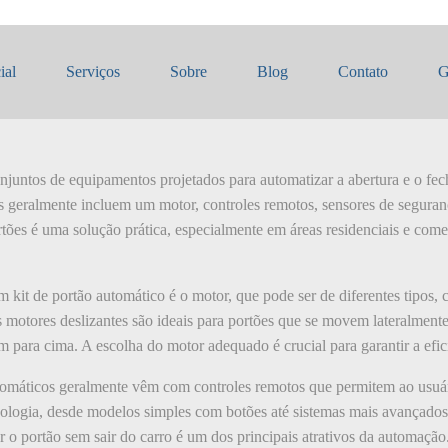
 portões automáticos
ial
Serviços
Sobre
Blog
Contato
G
onjuntos de equipamentos projetados para automatizar a abertura e o f
ts geralmente incluem um motor, controles remotos, sensores de seguranç
tões é uma solução prática, especialmente em áreas residenciais e come
kit de portão automático é o motor, que pode ser de diferentes tipos, 
motores deslizantes são ideais para portões que se movem lateralmente
m para cima. A escolha do motor adequado é crucial para garantir a efic
tomáticos geralmente vêm com controles remotos que permitem ao usuário
ologia, desde modelos simples com botões até sistemas mais avançados 
 o portão sem sair do carro é um dos principais atrativos da automação