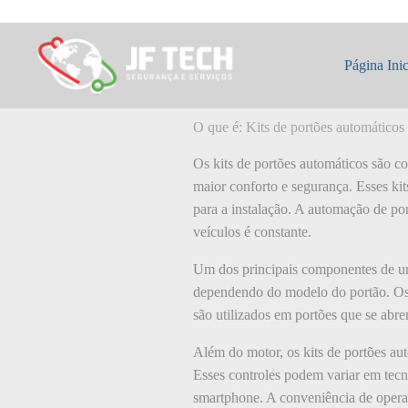
Pular
para
o
O que é: Kits de
conteúdo
Página Inic
O que é: Kits de portões automáticos
Os kits de portões automáticos são c
maior conforto e segurança. Esses ki
para a instalação. A automação de por
veículos é constante.
Um dos principais componentes de um 
dependendo do modelo do portão. Os 
são utilizados em portões que se abre
Além do motor, os kits de portões au
Esses controles podem variar em tecn
smartphone. A conveniência de operar