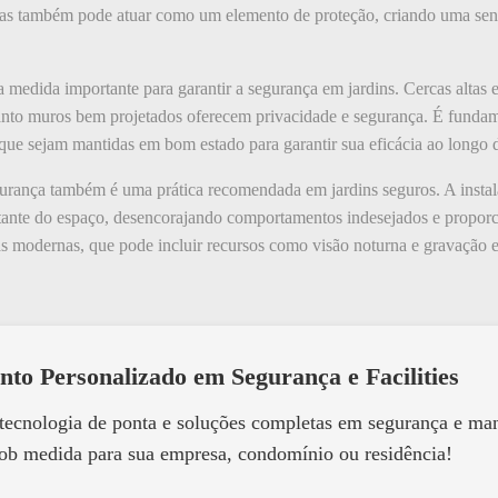
, mas também pode atuar como um elemento de proteção, criando uma sen
a medida importante para garantir a segurança em jardins. Cercas altas
quanto muros bem projetados oferecem privacidade e segurança. É fundam
 que sejam mantidas em bom estado para garantir sua eficácia ao longo 
rança também é uma prática recomendada em jardins seguros. A insta
nstante do espaço, desencorajando comportamentos indesejados e propor
as modernas, que pode incluir recursos como visão noturna e gravação
nto Personalizado em Segurança e Facilities
 tecnologia de ponta e soluções completas em segurança e m
ob medida para sua empresa, condomínio ou residência!