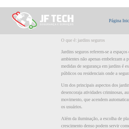
Pular
para
o
O que é: jardins 
conteúdo
Página Inic
O que é: jardins seguros
Jardins seguros referem-se a espaços
ambientes não apenas embelezam a pr
medidas de segurança em jardins é ess
públicos ou residenciais onde a segu
Um dos principais aspectos dos jard
desencoraja atividades criminosas, au
movimento, que acendem automaticam
os usuários.
Além da iluminação, a escolha de pla
crescimento denso podem servir como b