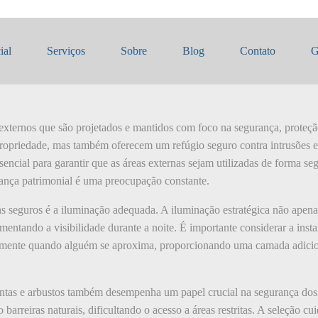
seguros
ial
Serviços
Sobre
Blog
Contato
G
 externos que são projetados e mantidos com foco na segurança, proteçã
opriedade, mas também oferecem um refúgio seguro contra intrusões e
encial para garantir que as áreas externas sejam utilizadas de forma se
rança patrimonial é uma preocupação constante.
ins seguros é a iluminação adequada. A iluminação estratégica não ape
mentando a visibilidade durante a noite. É importante considerar a inst
ente quando alguém se aproxima, proporcionando uma camada adiciona
ntas e arbustos também desempenha um papel crucial na segurança dos 
arreiras naturais, dificultando o acesso a áreas restritas. A seleção c