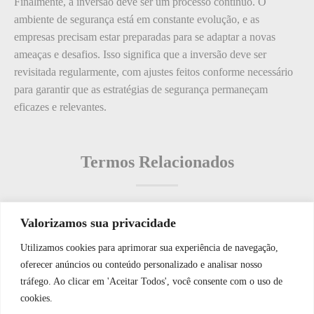
Finalmente, a inversão deve ser um processo contínuo. O
ambiente de segurança está em constante evolução, e as
empresas precisam estar preparadas para se adaptar a novas
ameaças e desafios. Isso significa que a inversão deve ser
revisitada regularmente, com ajustes feitos conforme necessário
para garantir que as estratégias de segurança permaneçam
eficazes e relevantes.
Termos Relacionados
Valorizamos sua privacidade
Termos populares
Utilizamos cookies para aprimorar sua experiência de navegação,
WhatsApp JF Tech
oferecer anúncios ou conteúdo personalizado e analisar nosso
O que é: Acesso por Cartão
tráfego. Ao clicar em 'Aceitar Todos', você consente com o uso de
O que é: Monitor de Áudio
cookies.
O que é: nicho de portaria