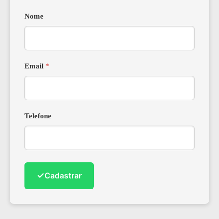
Nome
Email
*
Telefone
✓
Cadastrar