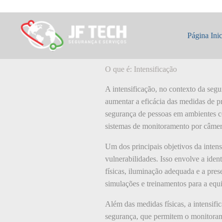
Pular
para
o
O que é: Intensif
conteúdo
Página Inic
O que é: Intensificação
A intensificação, no contexto da segur
aumentar a eficácia das medidas de pr
segurança de pessoas em ambientes co
sistemas de monitoramento por câmera
Um dos principais objetivos da intens
vulnerabilidades. Isso envolve a ident
físicas, iluminação adequada e a pres
simulações e treinamentos para a equ
Além das medidas físicas, a intensif
segurança, que permitem o monitorame