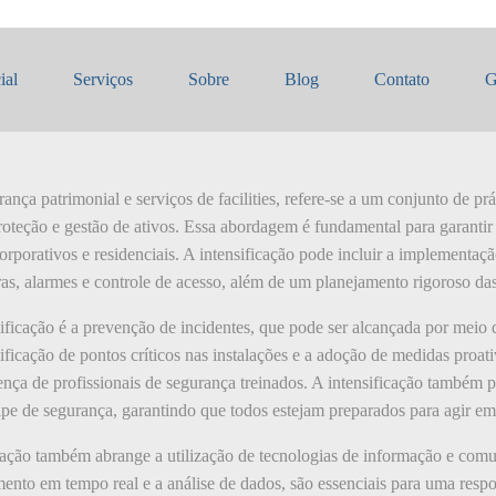
icação
ial
Serviços
Sobre
Blog
Contato
G
ança patrimonial e serviços de facilities, refere-se a um conjunto de prá
oteção e gestão de ativos. Essa abordagem é fundamental para garantir 
rporativos e residenciais. A intensificação pode incluir a implementa
s, alarmes e controle de acesso, além de um planejamento rigoroso da
ificação é a prevenção de incidentes, que pode ser alcançada por meio d
ificação de pontos críticos nas instalações e a adoção de medidas proati
ença de profissionais de segurança treinados. A intensificação também 
ipe de segurança, garantindo que todos estejam preparados para agir em
icação também abrange a utilização de tecnologias de informação e com
nto em tempo real e a análise de dados, são essenciais para uma respos