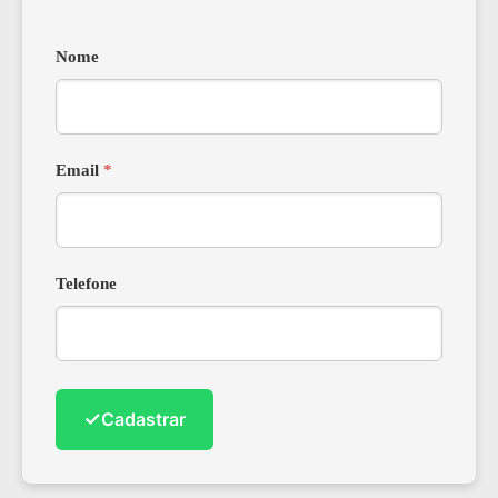
Nome
Email
*
Telefone
✓
Cadastrar