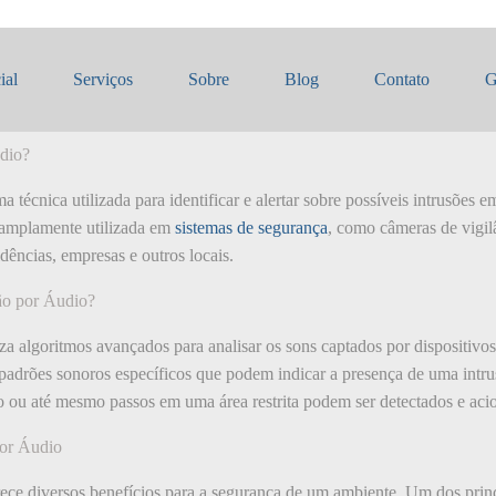
o de Intrusão por Áudio
ial
Serviços
Sobre
Blog
Contato
G
udio?
a técnica utilizada para identificar e alertar sobre possíveis intrusõe
é amplamente utilizada em
sistemas de segurança
, como câmeras de vigil
idências, empresas e outros locais.
ão por Áudio?
iza algoritmos avançados para analisar os sons captados por dispositiv
r padrões sonoros específicos que podem indicar a presença de uma int
 ou até mesmo passos em uma área restrita podem ser detectados e acio
por Áudio
ece diversos benefícios para a segurança de um ambiente. Um dos princi