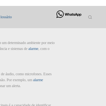
lossário
s em um determinado ambiente por meio
ância e sistemas de
alarme
, com o
os de áudio, como microfones. Esses
rusão. Por exemplo, um
alarme
nar um alerta.
pais é a capacidade de identificar