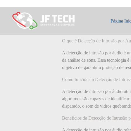
Pular
para
o
O que é: Detecçã
conteúdo
Página Inic
O que é Detecção de Intrusão por Á
A detecção de intrusão por áudio é um
da análise de sons. Essa tecnologia 
objetivo de garantir a proteção de res
Como funciona a Detecção de Intrus
A detecção de intrusão por áudio util
algoritmos são capazes de identifica
disparado, o som de vidros quebrando
Benefícios da Detecção de Intrusão 
A detecção de intrusão por áudio ofer