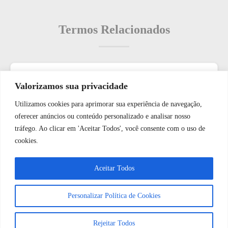
Termos Relacionados
Termos populares
Valorizamos sua privacidade
Utilizamos cookies para aprimorar sua experiência de navegação,
Como: solucionar problemas de compatibilidade entre
WhatsApp JF Tech
oferecer anúncios ou conteúdo personalizado e analisar nosso
diferentes dispositivos inteligentes.
tráfego. Ao clicar em 'Aceitar Todos', você consente com o uso de
O que é: Omnidirecional
cookies.
O que é: Unidade de Proteção de Rede
Vamos conversar e descobrir como
Aceitar Todos
O que é: Orçamento de Serviços de Segurança
podemos ajudá-lo hoje?
O que é: descoberta de falhas
Personalizar Política de Cookies
Abrir bate-papo
Rejeitar Todos