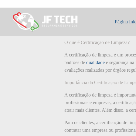
Pular
para
o
O que é: Certifi
conteúdo
Página Inic
O que é Certificação de Limpeza?
A certificação de limpeza é um proce
padrões de
qualidade
e segurança na 
avaliações realizadas por órgãos regu
Importância da Certificação de Limp
A certificação de limpeza é important
profissionais e empresas, a certific
atrair mais clientes. Além disso, a ce
Para os clientes, a certificação de l
contratar uma empresa ou profissional