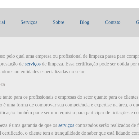
cação de Limpeza?
ial
Serviços
Sobre
Blog
Contato
G
sso pelo qual uma empresa ou profissional de limpeza passa para comp
prestação de
serviços
de limpeza. Essa certificação pode ser obtida por 
ladores ou entidades especializadas no setor.
eza
e tanto para os profissionais e empresas do setor quanto para os cliente
ação é uma forma de comprovar sua competência e expertise na área, o qu
rtificação também pode ser um requisito para participar de licitações e c
impeza é uma garantia de que os
serviços
contratados serão realizados de
 certificado, o cliente tem a tranquilidade de saber que está lidando c