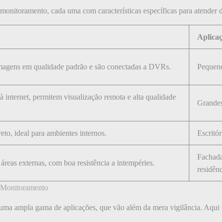
monitoramento, cada uma com características específicas para atender d
Aplica
agens em qualidade padrão e são conectadas a DVRs.
Pequeno
 internet, permitem visualização remota e alta qualidade
Grandes
eto, ideal para ambientes internos.
Escritór
Fachada
reas externas, com boa resistência a intempéries.
residênc
a Monitoramento
ma ampla gama de aplicações, que vão além da mera vigilância. Aqui e