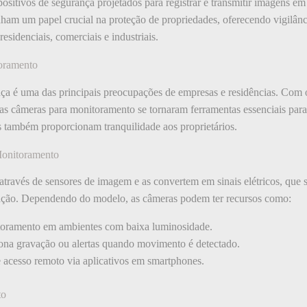
sitivos de segurança projetados para registrar e transmitir imagens e
nham um papel crucial na proteção de propriedades, oferecendo vigilânc
esidenciais, comerciais e industriais.
oramento
 é uma das principais preocupações de empresas e residências. Com o
 as câmeras para monitoramento se tornaram ferramentas essenciais para
 também proporcionam tranquilidade aos proprietários.
onitoramento
através de sensores de imagem e as convertem em sinais elétricos, que 
ção. Dependendo do modelo, as câmeras podem ter recursos como:
oramento em ambientes com baixa luminosidade.
na gravação ou alertas quando movimento é detectado.
 acesso remoto via aplicativos em smartphones.
to