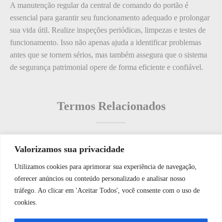
A manutenção regular da central de comando do portão é
essencial para garantir seu funcionamento adequado e prolongar
sua vida útil. Realize inspeções periódicas, limpezas e testes de
funcionamento. Isso não apenas ajuda a identificar problemas
antes que se tornem sérios, mas também assegura que o sistema
de segurança patrimonial opere de forma eficiente e confiável.
Termos Relacionados
Valorizamos sua privacidade
Termos populares
Utilizamos cookies para aprimorar sua experiência de navegação,
WhatsApp JF Tech
oferecer anúncios ou conteúdo personalizado e analisar nosso
O que é: Lista de Autorizações
tráfego. Ao clicar em 'Aceitar Todos', você consente com o uso de
O que é Câmeras Sem Fio
cookies.
O que é: Ocupação
Vamos conversar e descobrir como