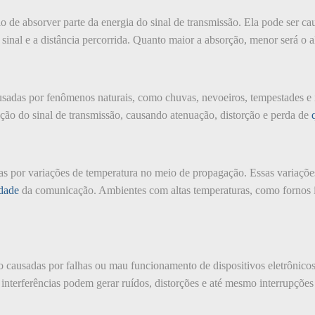
 de absorver parte da energia do sinal de transmissão. Ela pode ser ca
sinal e a distância percorrida. Quanto maior a absorção, menor será o 
ausadas por fenômenos naturais, como chuvas, nevoeiros, tempestades e 
ação do sinal de transmissão, causando atenuação, distorção e perda de
das por variações de temperatura no meio de propagação. Essas variaçõe
dade
da comunicação. Ambientes com altas temperaturas, como fornos i
o causadas por falhas ou mau funcionamento de dispositivos eletrônico
s interferências podem gerar ruídos, distorções e até mesmo interrupçõe