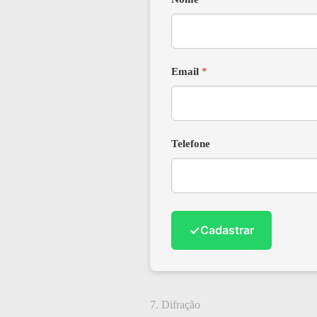
Email
*
Telefone
✓
Cadastrar
7. Difração