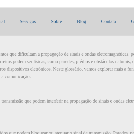
as de Transmissão
ial
Serviços
Sobre
Blog
Contato
G
ntos que dificultam a propagação de sinais e ondas eletromagnéticas, p
reiras podem ser físicas, como paredes, prédios e obstáculos naturais,
tros dispositivos eletrônicos. Neste glossário, vamos explorar mais a fun
r a comunicação.
de transmissão que podem interferir na propagação de sinais e ondas el
ólidos que podem bloquear ou atenuar o sinal de transmissão. Paredes, p