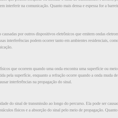
em interferir na comunicação. Quanto mais densa e espessa for a barreir
ão causadas por outros dispositivos eletrônicos que emitem ondas eletr
Essas interferências podem ocorrer tanto em ambientes residenciais, com
icação.
físicos que ocorrem quando uma onda encontra uma superfície ou meio c
tida pela superfície, enquanto a refração ocorre quando a onda muda d
sar interferências na propagação do sinal.
idade do sinal de transmissão ao longo do percurso. Ela pode ser causad
bstáculos físicos e a absorção do sinal pelo meio de propagação. Quant