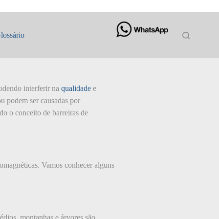
lossário
odendo interferir na
qualidade
e
 ou podem ser causadas por
do o conceito de barreiras de
etromagnéticas. Vamos conhecer alguns
rédios, montanhas e árvores são