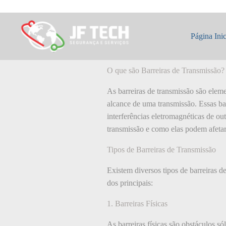
Pular
para
o
O que é: Barreir
conteúdo
Página Inic
O que são Barreiras de Transmissão?
As barreiras de transmissão são eleme
alcance de uma transmissão. Essas bar
interferências eletromagnéticas de ou
transmissão e como elas podem afeta
Tipos de Barreiras de Transmissão
Existem diversos tipos de barreiras 
dos principais:
1. Barreiras Físicas
As barreiras físicas são obstáculos s