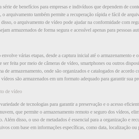
 série de benefícios para empresas e indivíduos que dependem de conte
 o arquivamento também permite a recuperação rápida e fácil de arquivos
disso, o arquivamento de vídeo pode ajudar na conformidade com regul
sejam armazenados de forma segura e acessível apenas para pessoas aut
envolve várias etapas, desde a captura inicial até o armazenamento e o
e ser feita por meio de câmeras de vídeo, smartphones ou outros dispos
ema de armazenamento, onde são organizados e catalogados de acordo co
s vídeos são armazenados em um formato adequado para garantir sua pr
to de vídeo
ariedade de tecnologias para garantir a preservação e o acesso eficien
uvem, que permite o armazenamento remoto e seguro dos vídeos, elim
o. Além disso, o uso de metadados é essencial para a organização e recu
quivos com base em informações específicas, como data, localização ou 