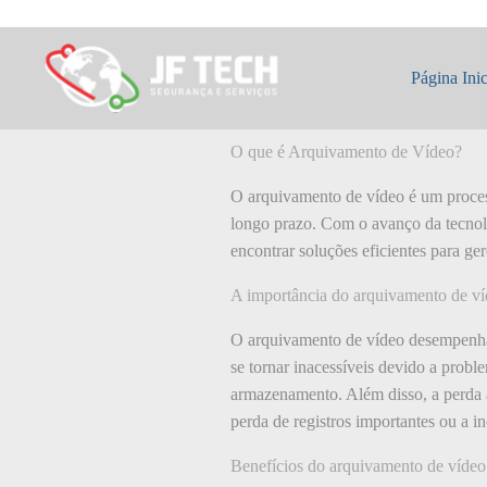
Pular
para
o
O que é: Arquiv
conteúdo
Página Inic
O que é Arquivamento de Vídeo?
O arquivamento de vídeo é um process
longo prazo. Com o avanço da tecnol
encontrar soluções eficientes para ge
A importância do arquivamento de v
O arquivamento de vídeo desempenha
se tornar inacessíveis devido a probl
armazenamento. Além disso, a perda a
perda de registros importantes ou a i
Benefícios do arquivamento de vídeo