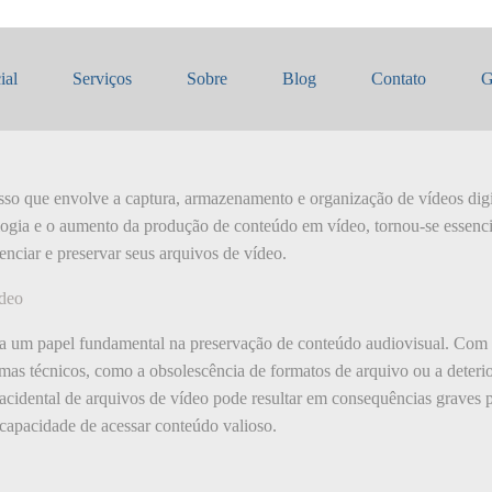
amento de Vídeo
ial
Serviços
Sobre
Blog
Contato
G
o que envolve a captura, armazenamento e organização de vídeos digita
ogia e o aumento da produção de conteúdo em vídeo, tornou-se essenci
renciar e preservar seus arquivos de vídeo.
ídeo
 um papel fundamental na preservação de conteúdo audiovisual. Com 
emas técnicos, como a obsolescência de formatos de arquivo ou a deteri
cidental de arquivos de vídeo pode resultar em consequências graves 
ncapacidade de acessar conteúdo valioso.