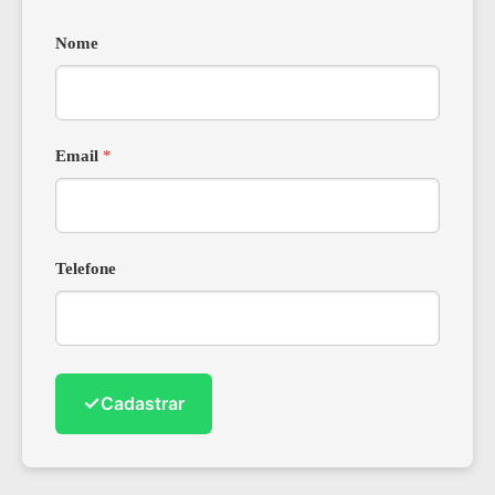
Nome
Email
*
Telefone
✓
Cadastrar