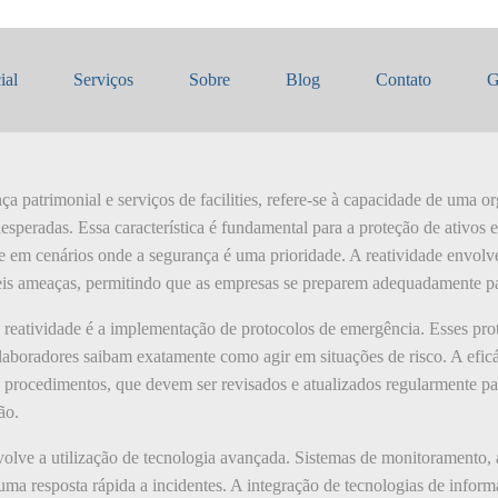
dade
ial
Serviços
Sobre
Blog
Contato
G
ça patrimonial e serviços de facilities, refere-se à capacidade de uma 
esperadas. Essa característica é fundamental para a proteção de ativos
e em cenários onde a segurança é uma prioridade. A reatividade envolve
is ameaças, permitindo que as empresas se preparem adequadamente par
 reatividade é a implementação de protocolos de emergência. Esses pro
laboradores saibam exatamente como agir em situações de risco. A eficá
es procedimentos, que devem ser revisados e atualizados regularmente p
ão.
olve a utilização de tecnologia avançada. Sistemas de monitoramento,
uma resposta rápida a incidentes. A integração de tecnologias de info