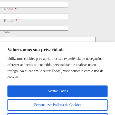
Nome
*
E-mail
*
Site
Adicionar comentário
*
Valorizamos sua privacidade
Utilizamos cookies para aprimorar sua experiência de navegação,
WhatsApp JF Tech
oferecer anúncios ou conteúdo personalizado e analisar nosso
tráfego. Ao clicar em 'Aceitar Todos', você consente com o uso de
cookies.
Vamos conversar e descobrir como
Salvar meu nome, e-mail e site neste navegador para a
próxima vez que eu comentar.
Aceitar Todos
podemos ajudá-lo hoje?
Personalizar Política de Cookies
Publicar comentário
Abrir bate-papo