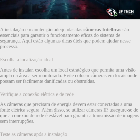
A instalação e manutenção adequadas das
câmeras Intelbras
são
essenciais para garantir o funcionamento eficaz do sistema de
segurança. Aqui estão algumas dicas úteis que podem ajudar nesse
processo.
Escolha a localização ideal
Antes de instalar, escolha um local estratégico que permita uma visão
ampla da área a ser monitorada. Evite colocar câmeras em locais onde
possam ser facilmente danificadas ou obstruídas.
Verifique a conexão elétrica e de rede
As câmeras que precisam de energia devem estar conectadas a uma
fonte elétrica segura. Além disso, se utilizar câmeras IP, assegure-se de
que a conexão de rede é estável para garantir a transmissão de imagens
sem interrupções.
Teste as câmeras após a instalação