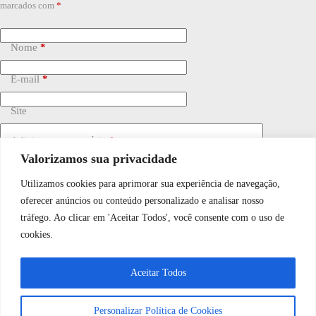
marcados com
*
Nome
*
E-mail
*
Site
Adicionar comentário
*
Valorizamos sua privacidade
Utilizamos cookies para aprimorar sua experiência de navegação,
WhatsApp JF Tech
oferecer anúncios ou conteúdo personalizado e analisar nosso
tráfego. Ao clicar em 'Aceitar Todos', você consente com o uso de
cookies.
Vamos conversar e descobrir como
Salvar meu nome, e-mail e site neste navegador para a
próxima vez que eu comentar.
Aceitar Todos
podemos ajudá-lo hoje?
Personalizar Política de Cookies
Publicar comentário