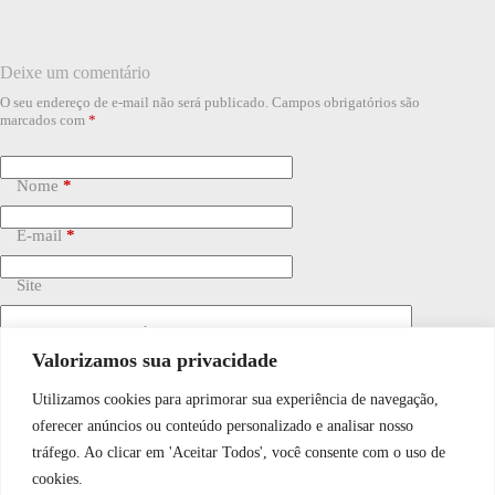
Deixe um comentário
O seu endereço de e-mail não será publicado.
Campos obrigatórios são
marcados com
*
Nome
*
E-mail
*
Site
Adicionar comentário
*
Valorizamos sua privacidade
Utilizamos cookies para aprimorar sua experiência de navegação,
WhatsApp JF Tech
oferecer anúncios ou conteúdo personalizado e analisar nosso
tráfego. Ao clicar em 'Aceitar Todos', você consente com o uso de
cookies.