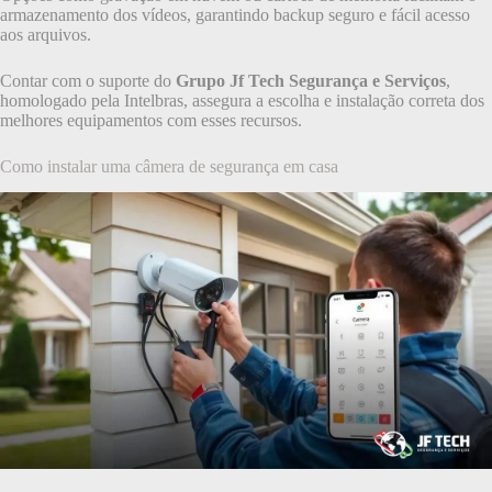
armazenamento dos vídeos, garantindo backup seguro e fácil acesso
aos arquivos.
Contar com o suporte do
Grupo Jf Tech Segurança e Serviços
,
homologado pela Intelbras, assegura a escolha e instalação correta dos
melhores equipamentos com esses recursos.
Como instalar uma câmera de segurança em casa