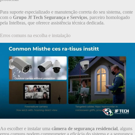
Para suporte especializado e manutenção correta do seu sistema, conte
com o
Grupo Jf Tech Segurança e Serviços
, parceiro homologado
pela Intelbras, que oferece assistência técnica dedicada.
Erros comuns na escolha e instalação
Ao escolher e instalar uma
câmera de segurança residencial
, alguns
erros comuns podem comprometer a eficácia do sistema e a segurança