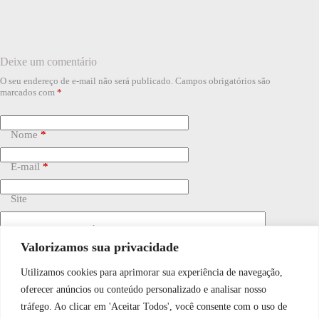
Deixe um comentário
O seu endereço de e-mail não será publicado.
Campos obrigatórios são
marcados com
*
Nome
*
E-mail
*
Site
Adicionar comentário
*
Valorizamos sua privacidade
Utilizamos cookies para aprimorar sua experiência de navegação,
WhatsApp JF Tech
oferecer anúncios ou conteúdo personalizado e analisar nosso
tráfego. Ao clicar em 'Aceitar Todos', você consente com o uso de