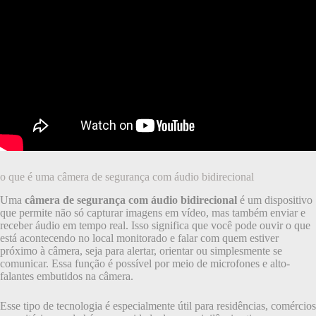
o que é uma câmera de segurança com áudio bidirecional
Uma
câmera de segurança com áudio bidirecional
é um dispositivo
que permite não só capturar imagens em vídeo, mas também enviar e
receber áudio em tempo real. Isso significa que você pode ouvir o que
está acontecendo no local monitorado e falar com quem estiver
próximo à câmera, seja para alertar, orientar ou simplesmente se
comunicar. Essa função é possível por meio de microfones e alto-
falantes embutidos na câmera.
Esse tipo de tecnologia é especialmente útil para residências, comércios