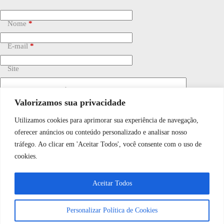
Nome
*
E-mail
*
Site
Adicionar comentário
*
Valorizamos sua privacidade
Utilizamos cookies para aprimorar sua experiência de navegação,
WhatsApp JF Tech
oferecer anúncios ou conteúdo personalizado e analisar nosso
tráfego. Ao clicar em 'Aceitar Todos', você consente com o uso de
cookies.
Vamos conversar e descobrir como
Salvar meu nome, e-mail e site neste navegador para a
próxima vez que eu comentar.
Aceitar Todos
podemos ajudá-lo hoje?
Personalizar Política de Cookies
Publicar comentário