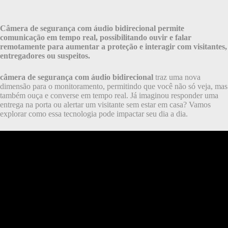
Câmera de segurança com áudio bidirecional permite
comunicação em tempo real, possibilitando ouvir e falar
remotamente para aumentar a proteção e interagir com visitantes,
entregadores ou suspeitos.
câmera de segurança com áudio bidirecional
traz uma nova
dimensão para o monitoramento, permitindo que você não só veja, mas
também ouça e converse em tempo real. Já imaginou responder uma
entrega na porta ou alertar um visitante sem estar em casa? Vamos
explorar como essa tecnologia pode impactar seu dia a dia.