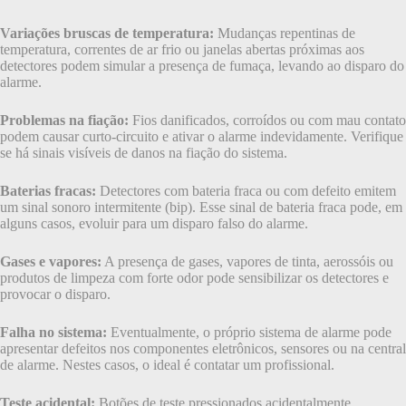
Variações bruscas de temperatura:
Mudanças repentinas de
temperatura, correntes de ar frio ou janelas abertas próximas aos
detectores podem simular a presença de fumaça, levando ao disparo do
alarme.
Problemas na fiação:
Fios danificados, corroídos ou com mau contato
podem causar curto-circuito e ativar o alarme indevidamente. Verifique
se há sinais visíveis de danos na fiação do sistema.
Baterias fracas:
Detectores com bateria fraca ou com defeito emitem
um sinal sonoro intermitente (bip). Esse sinal de bateria fraca pode, em
alguns casos, evoluir para um disparo falso do alarme.
Gases e vapores:
A presença de gases, vapores de tinta, aerossóis ou
produtos de limpeza com forte odor pode sensibilizar os detectores e
provocar o disparo.
Falha no sistema:
Eventualmente, o próprio sistema de alarme pode
apresentar defeitos nos componentes eletrônicos, sensores ou na central
de alarme. Nestes casos, o ideal é contatar um profissional.
Teste acidental:
Botões de teste pressionados acidentalmente,