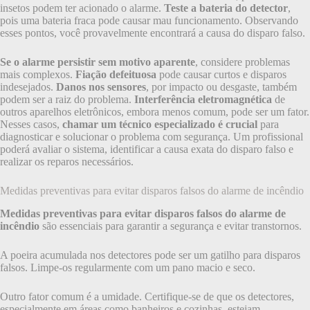
insetos podem ter acionado o alarme.
Teste a bateria do detector
,
pois uma bateria fraca pode causar mau funcionamento. Observando
esses pontos, você provavelmente encontrará a causa do disparo falso.
Se o alarme persistir sem motivo aparente
, considere problemas
mais complexos.
Fiação defeituosa
pode causar curtos e disparos
indesejados.
Danos nos sensores
, por impacto ou desgaste, também
podem ser a raiz do problema.
Interferência eletromagnética
de
outros aparelhos eletrônicos, embora menos comum, pode ser um fator.
Nesses casos,
chamar um técnico especializado é crucial
para
diagnosticar e solucionar o problema com segurança. Um profissional
poderá avaliar o sistema, identificar a causa exata do disparo falso e
realizar os reparos necessários.
Medidas preventivas para evitar disparos falsos do alarme de incêndio
Medidas preventivas para evitar disparos falsos do alarme de
incêndio
são essenciais para garantir a segurança e evitar transtornos.
A poeira acumulada nos detectores pode ser um gatilho para disparos
falsos. Limpe-os regularmente com um pano macio e seco.
Outro fator comum é a umidade. Certifique-se de que os detectores,
especialmente em áreas como banheiros e cozinhas, estejam