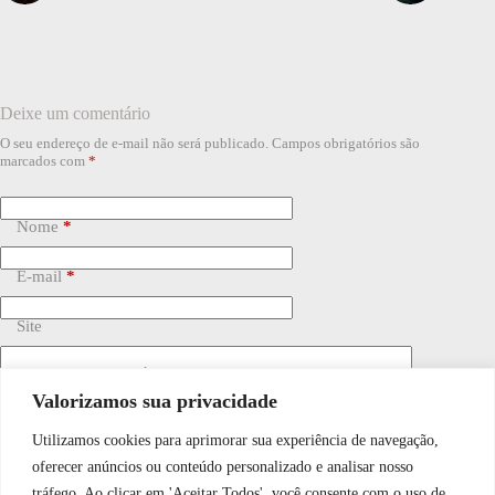
Deixe um comentário
O seu endereço de e-mail não será publicado.
Campos obrigatórios são
marcados com
*
Nome
*
E-mail
*
Site
Adicionar comentário
*
Valorizamos sua privacidade
Utilizamos cookies para aprimorar sua experiência de navegação,
WhatsApp JF Tech
oferecer anúncios ou conteúdo personalizado e analisar nosso
tráfego. Ao clicar em 'Aceitar Todos', você consente com o uso de