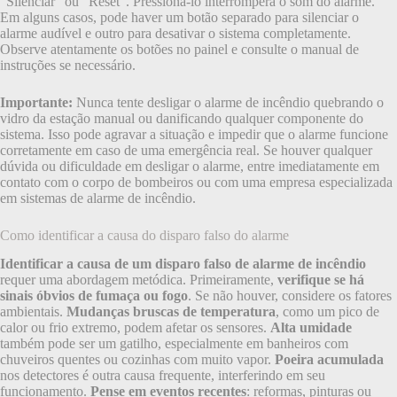
“Silenciar” ou “Reset”. Pressioná-lo interromperá o som do alarme.
Em alguns casos, pode haver um botão separado para silenciar o
alarme audível e outro para desativar o sistema completamente.
Observe atentamente os botões no painel e consulte o manual de
instruções se necessário.
Importante:
Nunca tente desligar o alarme de incêndio quebrando o
vidro da estação manual ou danificando qualquer componente do
sistema. Isso pode agravar a situação e impedir que o alarme funcione
corretamente em caso de uma emergência real. Se houver qualquer
dúvida ou dificuldade em desligar o alarme, entre imediatamente em
contato com o corpo de bombeiros ou com uma empresa especializada
em sistemas de alarme de incêndio.
Como identificar a causa do disparo falso do alarme
Identificar a causa de um disparo falso de alarme de incêndio
requer uma abordagem metódica. Primeiramente,
verifique se há
sinais óbvios de fumaça ou fogo
. Se não houver, considere os fatores
ambientais.
Mudanças bruscas de temperatura
, como um pico de
calor ou frio extremo, podem afetar os sensores.
Alta umidade
também pode ser um gatilho, especialmente em banheiros com
chuveiros quentes ou cozinhas com muito vapor.
Poeira acumulada
nos detectores é outra causa frequente, interferindo em seu
funcionamento.
Pense em eventos recentes
: reformas, pinturas ou