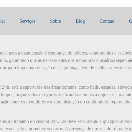
 24h
ial
Serviços
Sobre
Blog
Contato
G
ncial para a manutenção e segurança de prédios, condomínios e estabele
tínua, garantindo que as necessidades dos moradores e usuários sejam at
or proporciona uma sensação de segurança, além de facilitar a resoluçã
r 24h, está a supervisão das áreas comuns, como halls, escadas, elevador
 limpos, organizados e seguros, realizando a limpeza regular e a manut
ação entre os moradores e a administração do condomínio, reportando
res do trabalho do zelador 24h. Ele deve estar atento a qualquer ativid
 evacuação e primeiros socorros. A presença de um zelador durante a n