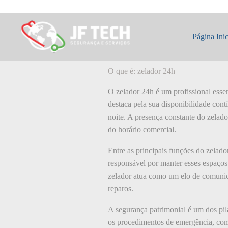
Pular
para
o
O que é: zelador
conteúdo
Página Inic
O que é: zelador 24h
O zelador 24h é um profissional esse
destaca pela sua disponibilidade con
noite. A presença constante do zelad
do horário comercial.
Entre as principais funções do zelado
responsável por manter esses espaços
zelador atua como um elo de comunic
reparos.
A segurança patrimonial é um dos pila
os procedimentos de emergência, como