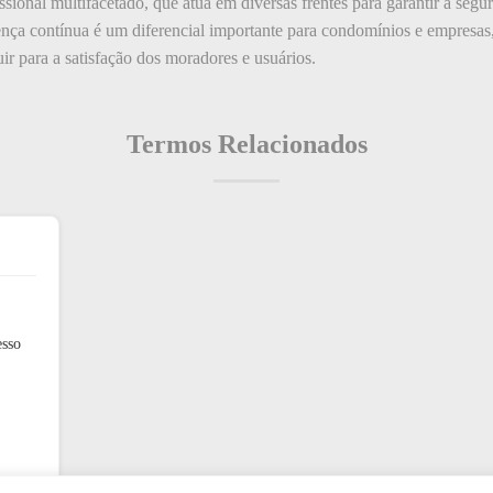
sional multifacetado, que atua em diversas frentes para garantir a seg
ença contínua é um diferencial importante para condomínios e empresa
ir para a satisfação dos moradores e usuários.
Termos Relacionados
esso