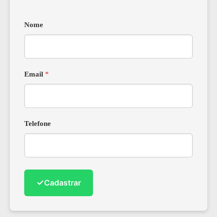
Nome
Email
*
Telefone
✓
Cadastrar