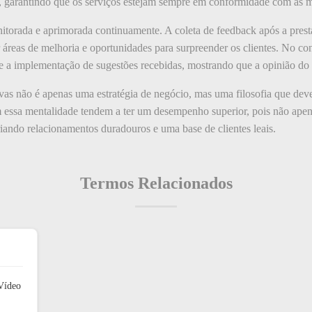
 garantindo que os serviços estejam sempre em conformidade com as me
nitorada e aprimorada continuamente. A coleta de feedback após a prest
áreas de melhoria e oportunidades para surpreender os clientes. No conte
 e a implementação de sugestões recebidas, mostrando que a opinião do c
vas não é apenas uma estratégia de negócio, mas uma filosofia que deve
 essa mentalidade tendem a ter um desempenho superior, pois não apen
iando relacionamentos duradouros e uma base de clientes leais.
Termos Relacionados
Vídeo