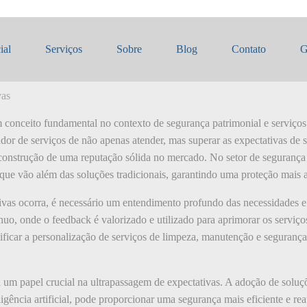
ssagem de expectativas
ial
Serviços
Sobre
Blog
Contato
G
vas
conceito fundamental no contexto de segurança patrimonial e serviços de
r de serviços de não apenas atender, mas superar as expectativas de seu
a construção de uma reputação sólida no mercado. No setor de segurança
ue vão além das soluções tradicionais, garantindo uma proteção mais a
ivas ocorra, é necessário um entendimento profundo das necessidades e 
nuo, onde o feedback é valorizado e utilizado para aprimorar os serviç
gnificar a personalização de serviços de limpeza, manutenção e seguranç
 um papel crucial na ultrapassagem de expectativas. A adoção de soluç
ência artificial, pode proporcionar uma segurança mais eficiente e rea