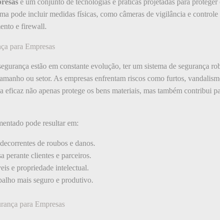
presas
é um conjunto de tecnologias e práticas projetadas para proteger
ma pode incluir medidas físicas, como câmeras de vigilância e control
nto e firewall.
nça para Empresas
segurança estão em constante evolução, ter um sistema de segurança ro
amanho ou setor. As empresas enfrentam riscos como furtos, vandalism
a eficaz não apenas protege os bens materiais, mas também contribui pa
entado pode resultar em:
decorrentes de roubos e danos.
perante clientes e parceiros.
is e propriedade intelectual.
balho mais seguro e produtivo.
rança para Empresas